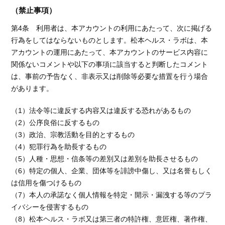
（禁止事項）
第4条 利用者は、本アカウントの利用にあたって、次に掲げる
行為をしてはならないものとします。松本ヘルス・ラボは、本
アカウントの運用にあたって、本アカウントのサービス内容に
関係ないコメントや以下の事項に該当すると判断したコメント
は、事前の予告なく、非表示又は削除等必要な措置を行う場合
があります。
（1）法令等に違反する内容又は違反する恐れがあるもの
（2）公序良俗に反するもの
（3）政治、宗教活動を目的とするもの
（4）犯罪行為を助長するもの
（5）人種・思想・信条等の差別又は差別を助長させるもの
（6）特定の個人、企業、団体等を誹謗中傷し、又は名誉もしく
は信用を傷つけるもの
（7）本人の承諾なく個人情報を特定・開示・漏洩する等のプラ
イバシーを侵害するもの
（8）松本ヘルス・ラボ又は第三者の特許権、意匠権、著作権、