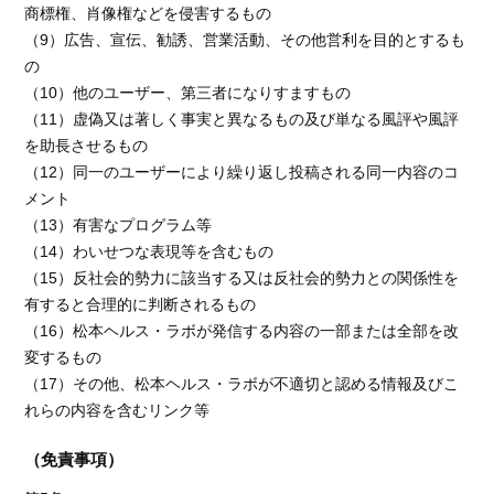
商標権、肖像権などを侵害するもの
（9）広告、宣伝、勧誘、営業活動、その他営利を目的とするも
の
（10）他のユーザー、第三者になりすますもの
（11）虚偽又は著しく事実と異なるもの及び単なる風評や風評
を助長させるもの
（12）同一のユーザーにより繰り返し投稿される同一内容のコ
メント
（13）有害なプログラム等
（14）わいせつな表現等を含むもの
（15）反社会的勢力に該当する又は反社会的勢力との関係性を
有すると合理的に判断されるもの
（16）松本ヘルス・ラボが発信する内容の一部または全部を改
変するもの
（17）その他、松本ヘルス・ラボが不適切と認める情報及びこ
れらの内容を含むリンク等
（免責事項）