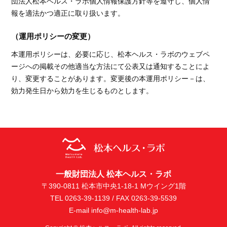
団法人松本ヘルス・ラボ個人情報保護方針等を遵守し、個人情
報を適法かつ適正に取り扱います。
（運用ポリシーの変更）
本運用ポリシーは、必要に応じ、松本ヘルス・ラボのウェブペ
ージへの掲載その他適当な方法にて公表又は通知することによ
り、変更することがあります。変更後の本運用ポリシー－は、
効力発生日から効力を生じるものとします。
一般財団法人 松本ヘルス・ラボ
〒390-0811 松本市中央1-18-1 Mウイング1階
TEL 0263-39-1139 / FAX 0263-39-5539
E-mail info@m-health-lab.jp