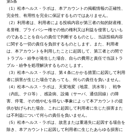
第5条
（1）松本ヘルス・ラボは、本アカウントの掲載情報の正確性、
完全性、有用性を完全に保証するものではありません。
（2）利用者は、利用者による投稿内容が第三者の知的財産権、
名誉権、プライバシー権その他の権利又は利益を侵害しないも
のであることを自らの責任で判断するものとし、当該投稿内容
に関する一切の責任を負担するものとします。また、利用者
は、本アカウントを利用したことに起因して、第三者との間で
トラブル・紛争が発生した場合、自らの費用と責任で当該トラ
ブル・紛争を処理解決するものとします。
（3）松本ヘルス・ラボは、第４条にかかる措置に起因して利用
者に損害が生じた場合であっても、何らの責任を負いません。
（4）松本ヘルス・ラボは、天変地変（地震、洪水等）、戦争
（内乱、テロ等）、感染病、設備（サーバ、通信回線）の障
害、停電、その他やむを得ない事象によって本アカウントの提
供が妨げられた場合、これに起因して利用者に生じた損害また
は不利益について何らの責任を負いません。
（5）松本ヘルス・ラボは、故意または重過失に起因する場合を
除き、本アカウントに起因して利用者に生じたあらゆる損害に