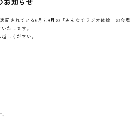
のお知らせ
に表記されている6月と9月の「みんなでラジオ体操」の会
せいたします。
お越しください。
す。