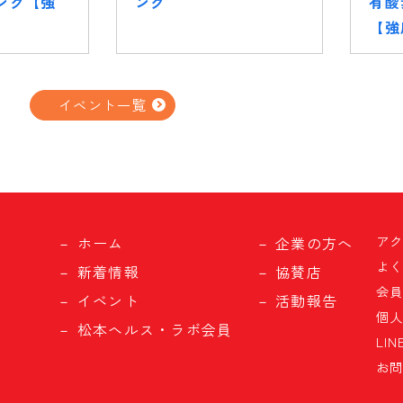
ング【強
ング
有酸
【強
イベント一覧
ア
ホーム
企業の方へ
よ
新着情報
協賛店
会
イベント
活動報告
個
松本ヘルス・ラボ会員
LI
お