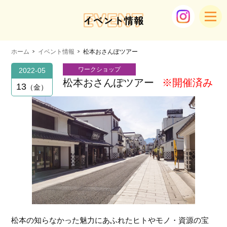
EVENT
イベント情報
ホーム
イベント情報
松本おさんぽツアー
ワークショップ
2022-05
松本おさんぽツアー
※開催済み
13
金
松本の知らなかった魅力にあふれたヒトやモノ・資源の宝