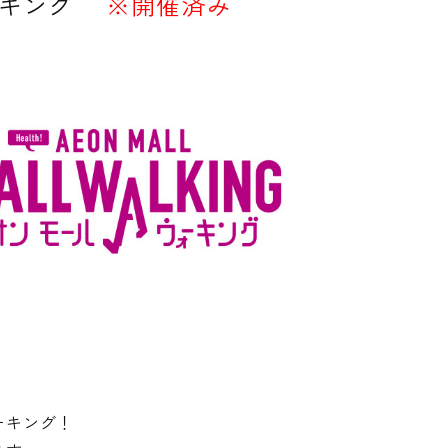
キング
※開催済み
ーキング！