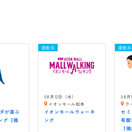
運動系
運動系
）
08月12日（水）
08月
イオンモール松本
ラ
ラダが喜ぶ
イオンモールウォーキ
セミ
ング【強
ング
有酸
【強