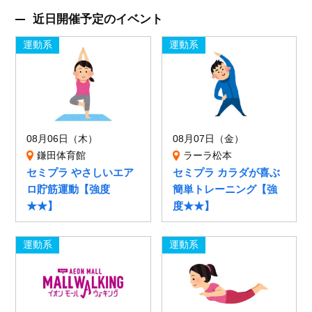
近日開催予定のイベント
運動系
運動系
08月06日（木）
08月07日（金）
鎌田体育館
ラーラ松本
セミプラ やさしいエア
セミプラ カラダが喜ぶ
ロ貯筋運動【強度
簡単トレーニング【強
★★】
度★★】
運動系
運動系