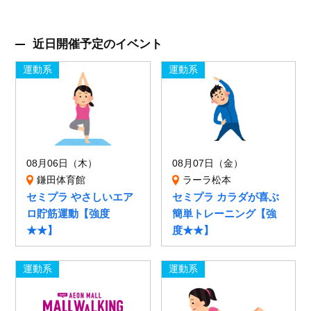
近日開催予定のイベント
運動系
運動系
08月06日（木）
08月07日（金）
鎌田体育館
ラーラ松本
セミプラ やさしいエア
セミプラ カラダが喜ぶ
ロ貯筋運動【強度
簡単トレーニング【強
★★】
度★★】
運動系
運動系