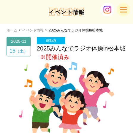
EVENT
イベント情報
ホーム
イベント情報
2025みんなでラジオ体操in松本城
運動系
2025-11
2025みんなでラジオ体操in松本城
15
土
※開催済み