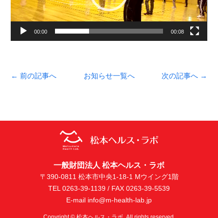
ヤ
ー
00:00
00:08
← 前の記事へ
お知らせ一覧へ
次の記事へ →
一般財団法人 松本ヘルス・ラボ
〒390-0811 松本市中央1-18-1 Mウイング1階
TEL 0263-39-1139 / FAX 0263-39-5539
E-mail info@m-health-lab.jp
Copyright © 松本ヘルス・ラボ. All rights reserved.