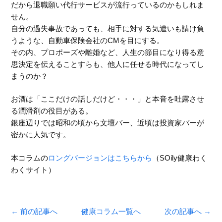
だから退職願い代行サービスが流行っているのかもしれま
せん。
自分の過失事故であっても、相手に対する気遣いも請け負
うような、自動車保険会社のCMを目にする。
その内、プロポーズや離婚など、人生の節目になり得る意
思決定を伝えることすらも、他人に任せる時代になってし
まうのか？
お酒は「ここだけの話しだけど・・・」と本音を吐露させ
る潤滑剤の役目がある。
銀座辺りでは昭和の頃から文壇バー、近頃は投資家バーが
密かに人気です。
本コラムの
ロングバージョンはこちらから
（SOily健康わく
わくサイト）
← 前の記事へ
健康コラム一覧へ
次の記事へ →