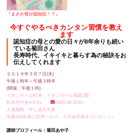
『まさか母が認知症！？』
今すぐやるべきカンタン習慣を教え
ます
認知症の母との愛の日々が8年余りも続い
ている菊田さん
長寿時代、イキイキと暮らす為の秘訣をお
伝えしてくれます
２０１９年３月７日(木)
午後１時半～午後３時半
(開場：午後１時)
イオンモール松本 イオンホール風庭2階
松本市中央4-9-51
0263-38-3200
入場無料 申し込み不要
先着120名様に松本ヘルス・ラボ金芽米をプレゼント♪
講師プロフィール：菊田あや子