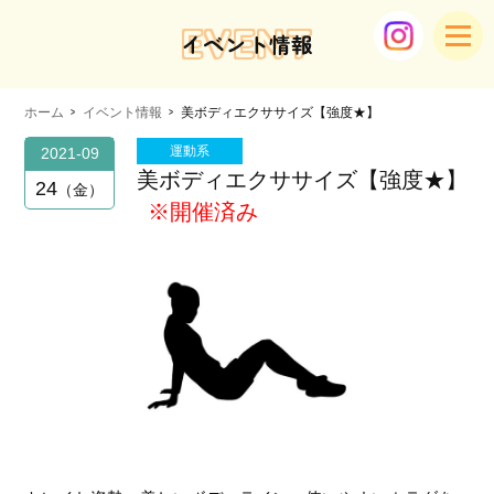
EVENT
イベント情報
ホーム
イベント情報
美ボディエクササイズ【強度★】
運動系
2021-09
美ボディエクササイズ【強度★】
24
金
※開催済み