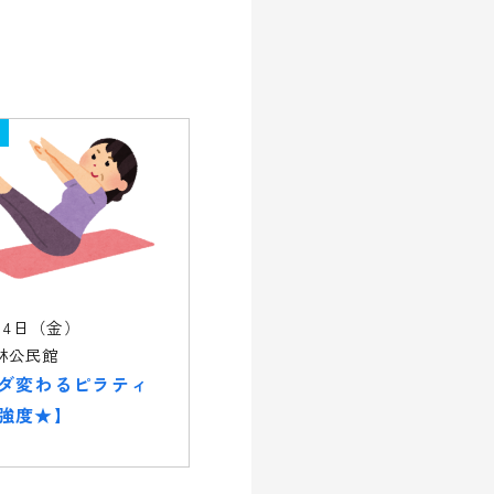
14日（金）
林公民館
ダ変わるピラティ
強度★】