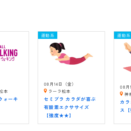
運動系
運動系
08月14日（金）
08月
松本
ラーラ松本
神
ウォーキ
セミプラ カラダが喜ぶ
カラ
有酸素エクササイズ
ス【
【強度★★】