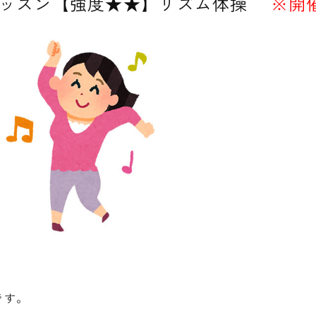
ッスン【強度★★】リズム体操
※開
です。