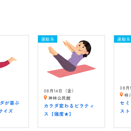
運動系
運動系
）
08月
08月14日（金）
梓
神林公民館
ラダが喜ぶ
セミ
カラダ変わるピラティ
サイズ
スト
ス【強度★】