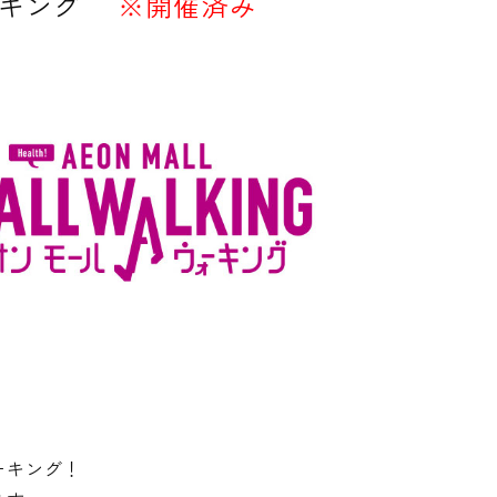
キング
※開催済み
ーキング！