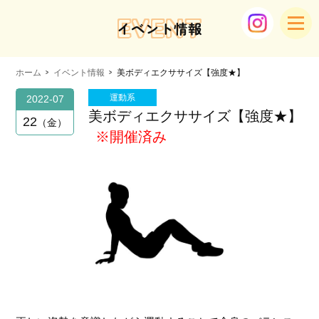
EVENT
イベント情報
ホーム
イベント情報
美ボディエクササイズ【強度★】
運動系
2022-07
美ボディエクササイズ【強度★】
22
金
※開催済み