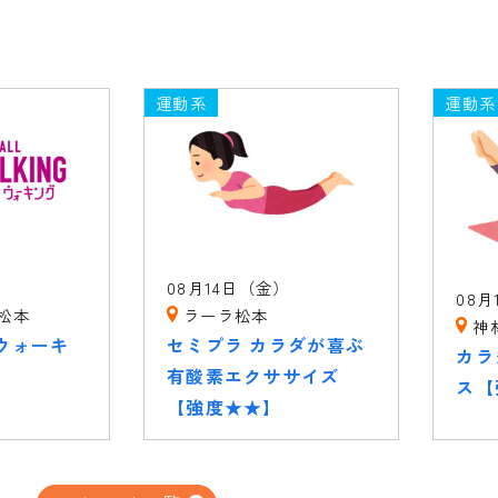
運動系
運動系
08月14日（金）
08月
松本
ラーラ松本
神
ウォーキ
セミプラ カラダが喜ぶ
カラ
有酸素エクササイズ
ス【
【強度★★】