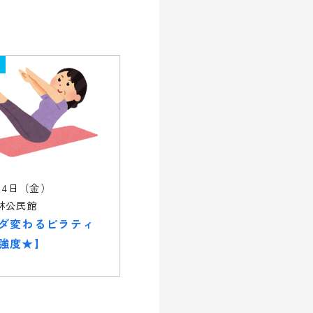
14日（金）
林公民館
ダ変わるピラティ
強度★】