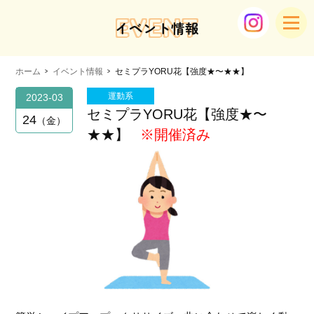
EVENT
イベント情報
ホーム
イベント情報
セミプラYORU花【強度★〜★★】
運動系
2023-03
セミプラYORU花【強度★〜
24
金
★★】
※開催済み