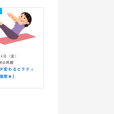
14日（金）
林公民館
ダ変わるピラティ
強度★】