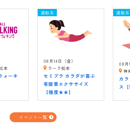
運動系
運動系
08月14日（金）
08月
松本
ラーラ松本
神
ウォーキ
セミプラ カラダが喜ぶ
カラ
有酸素エクササイズ
ス【
【強度★★】
イベント一覧