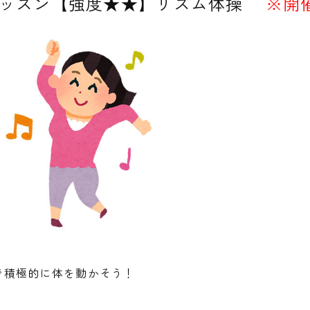
ッスン【強度★★】リズム体操
※開
で積極的に体を動かそう！