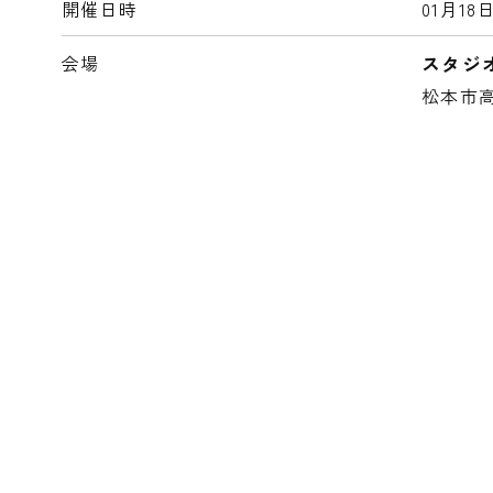
開催日時
01月1
会場
スタジ
松本市高