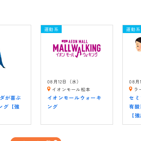
運動系
運動系
）
08月12日（水）
08月
イオンモール松本
ラ
ラダが喜ぶ
イオンモールウォーキ
セミ
ング【強
ング
有酸
【強