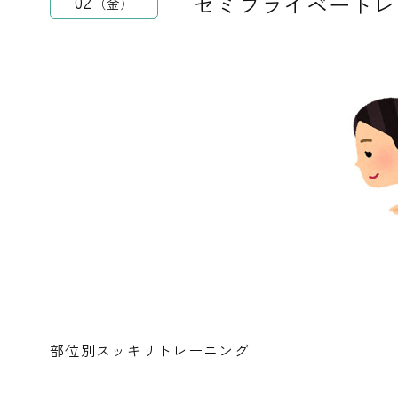
セミプライベートレ
02
金
部位別スッキリトレーニング