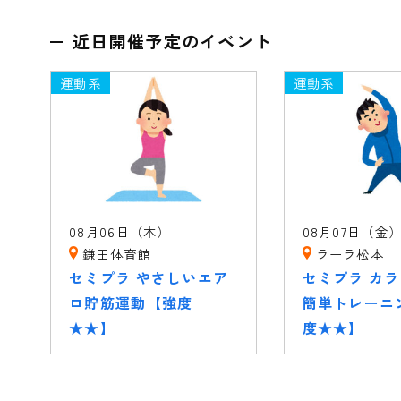
近日開催予定のイベント
運動系
運動系
08月06日（木）
08月07日（金
鎌田体育館
ラーラ松本
セミプラ やさしいエア
セミプラ カ
ロ貯筋運動【強度
簡単トレーニ
★★】
度★★】