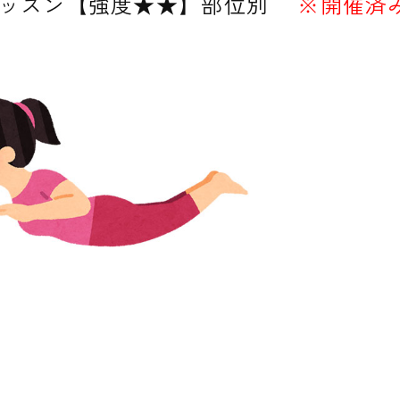
ッスン【強度★★】部位別
※開催済