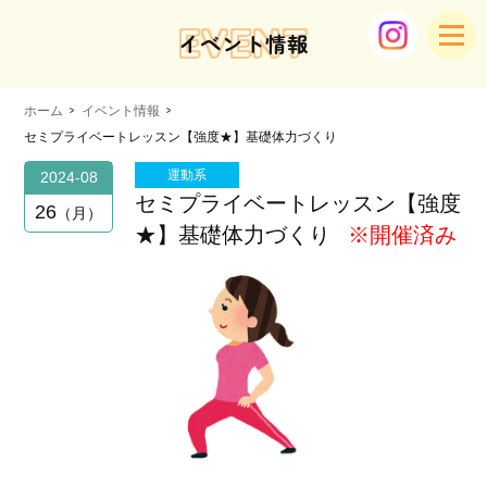
EVENT
イベント情報
ホーム
イベント情報
セミプライベートレッスン【強度★】基礎体力づくり
運動系
2024-08
セミプライベートレッスン【強度
26
月
★】基礎体力づくり
※開催済み