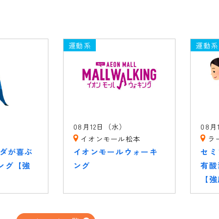
運動系
運動系
）
08月12日（水）
08月
イオンモール松本
ラ
ラダが喜ぶ
イオンモールウォーキ
セミ
ング【強
ング
有酸
【強