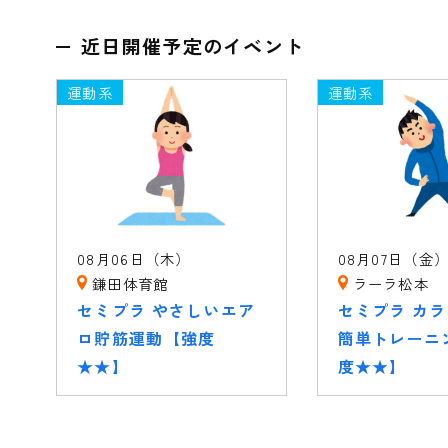
近日開催予定のイベント
運動系
運動系
08月06日（木）
08月07日（金
鎌田体育館
ラーラ松本
セミプラ やさしいエア
セミプラ カ
ロ貯筋運動【強度
簡単トレーニ
★★】
度★★】