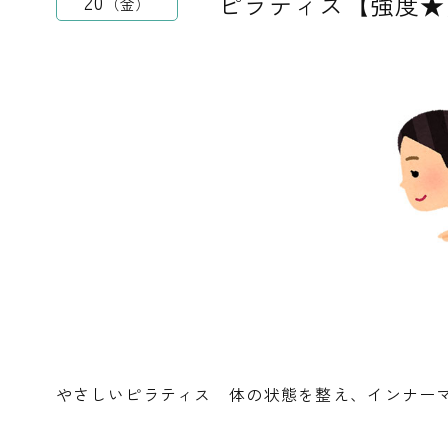
ピラティス【強度★
20
金
やさしいピラティス 体の状態を整え、インナー