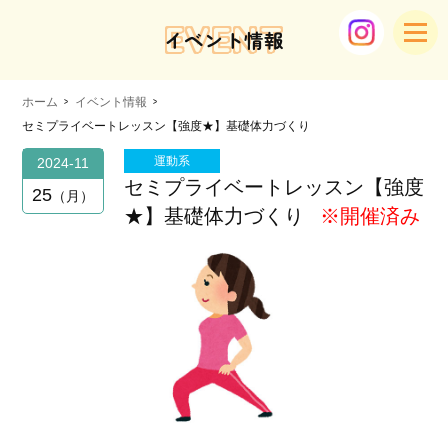
EVENT
イベント情報
ホーム
イベント情報
セミプライベートレッスン【強度★】基礎体力づくり
運動系
2024-11
セミプライベートレッスン【強度
25
月
★】基礎体力づくり
※開催済み