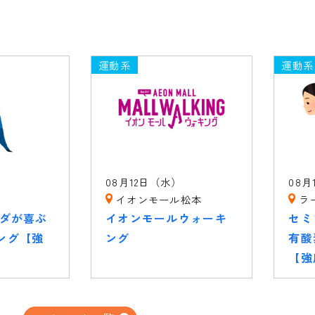
運動系
運動系
）
08月12日（水）
08月
イオンモール松本
ラ
ラダが喜ぶ
イオンモールウォーキ
セミ
ング【強
ング
有酸
【強