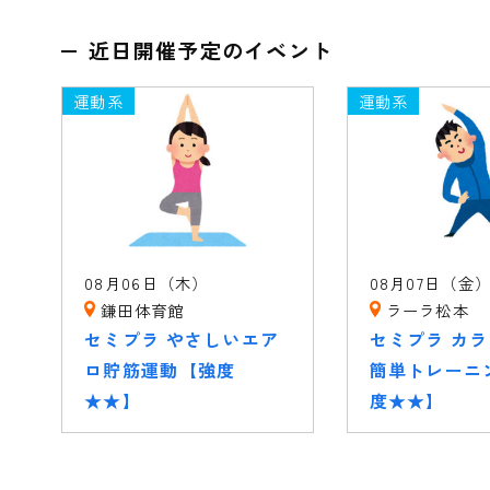
近日開催予定のイベント
運動系
運動系
08月06日（木）
08月07日（金
鎌田体育館
ラーラ松本
セミプラ やさしいエア
セミプラ カ
ロ貯筋運動【強度
簡単トレーニ
★★】
度★★】