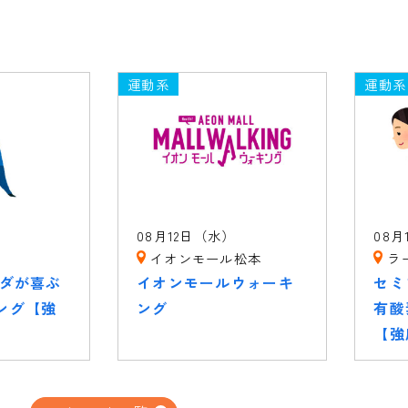
運動系
運動系
）
08月12日（水）
08月
イオンモール松本
ラ
ラダが喜ぶ
イオンモールウォーキ
セミ
ング【強
ング
有酸
【強