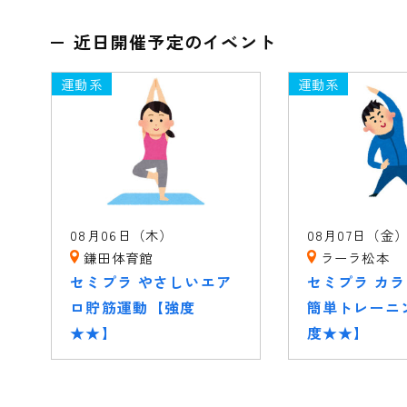
近日開催予定のイベント
運動系
運動系
08月06日（木）
08月07日（金
鎌田体育館
ラーラ松本
セミプラ やさしいエア
セミプラ カ
ロ貯筋運動【強度
簡単トレーニ
★★】
度★★】