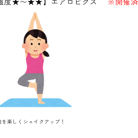
【強度★〜★★】エアロビクス
※開催
肉を楽しくシェイクアップ！