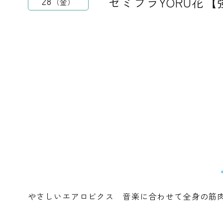
セミプラYORU花
28
金
やさしいエアロビクス 音楽に合わせて全身の筋