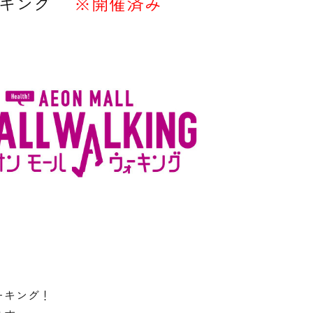
キング
※開催済み
ーキング！