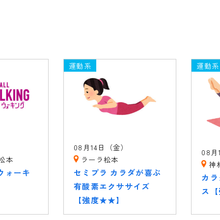
運動系
運動系
08月14日（金）
08月
松本
ラーラ松本
神
ウォーキ
セミプラ カラダが喜ぶ
カラ
有酸素エクササイズ
ス【
【強度★★】