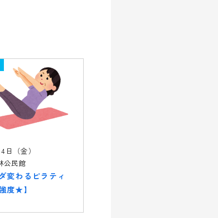
14日（金）
林公民館
ダ変わるピラティ
強度★】