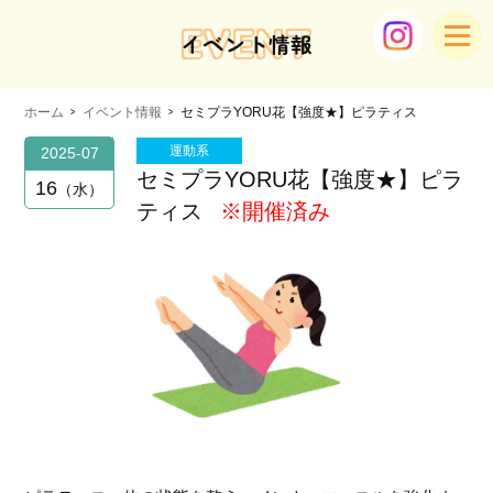
EVENT
イベント情報
ホーム
イベント情報
セミプラYORU花【強度★】ピラティス
運動系
2025-07
セミプラYORU花【強度★】ピラ
16
水
ティス
※開催済み