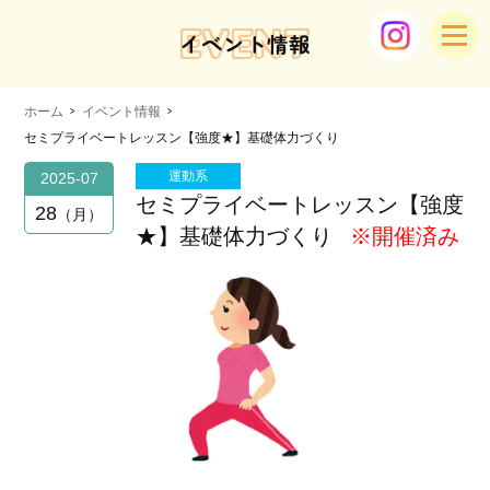
EVENT
イベント情報
ホーム
イベント情報
セミプライベートレッスン【強度★】基礎体力づくり
運動系
2025-07
セミプライベートレッスン【強度
28
月
★】基礎体力づくり
※開催済み