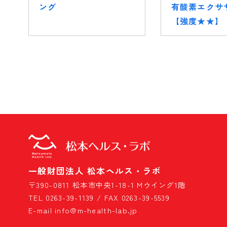
ング
有酸素エクサ
【強度★★】
一般財団法人 松本ヘルス・ラボ
〒390-0811 松本市中央1-18-1 Mウイング1階
TEL 0263-39-1139 / FAX 0263-39-5539
E-mail info@m-health-lab.jp