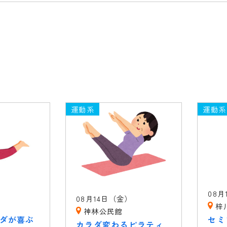
運動系
運動系
）
08月
08月14日（金）
梓
神林公民館
ラダが喜ぶ
セミ
カラダ変わるピラティ