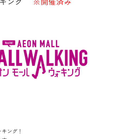
キング
※開催済み
ーキング！