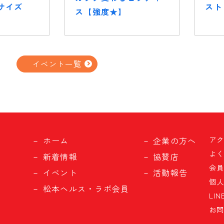
サイズ
スト
ス【強度★】
イベント一覧
ア
ホーム
企業の方へ
よ
新着情報
協賛店
会
イベント
活動報告
個
松本ヘルス・ラボ会員
LI
お