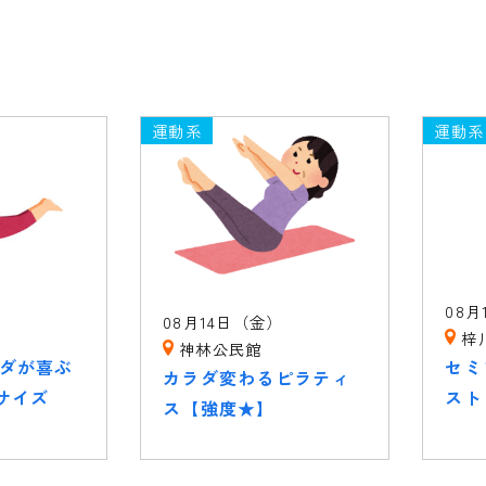
運動系
運動系
）
08月
08月14日（金）
梓
神林公民館
ラダが喜ぶ
セミ
カラダ変わるピラティ
サイズ
スト
ス【強度★】