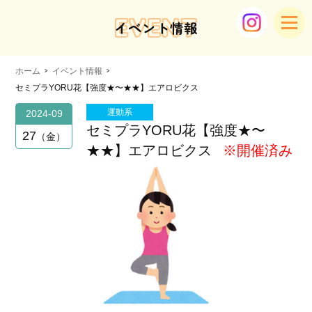
EVENT
イベント情報
ホーム
イベント情報
セミプラYORU花【強度★〜★★】エアロビクス
運動系
2024-09
セミプラYORU花【強度★〜
27
金
★★】エアロビクス
※開催済み