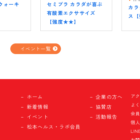
ウォーキ
セミプラ カラダが喜ぶ
カラ
有酸素エクササイズ
ス【
【強度★★】
イベント一覧
ア
ホーム
企業の方へ
よ
新着情報
協賛店
会
イベント
活動報告
個
松本ヘルス・ラボ会員
LI
お