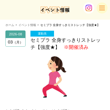
EVENT
イベント情報
ホーム
イベント情報
セミプラ 全身すっきりストレッチ【強度★】
運動系
2026-08
セミプラ 全身すっきりストレッ
03
月
チ【強度★】
※開催済み