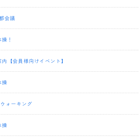
都会議
体操！
案内【会員様向けイベント】
体操
dウォーキング
体操