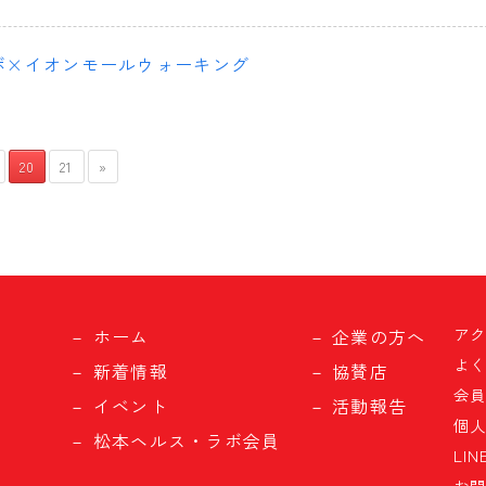
ボ×イオンモールウォーキング
20
21
»
ア
ホーム
企業の方へ
よ
新着情報
協賛店
会
イベント
活動報告
個
松本ヘルス・ラボ会員
LI
お