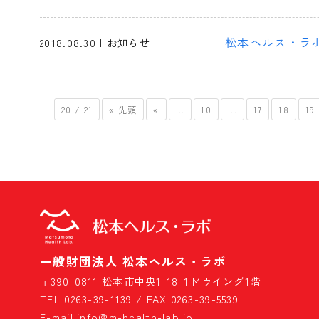
松本ヘルス・ラ
2018.08.30 | お知らせ
20 / 21
« 先頭
«
...
10
...
17
18
19
一般財団法人 松本ヘルス・ラボ
〒390-0811 松本市中央1-18-1 Mウイング1階
TEL 0263-39-1139 / FAX 0263-39-5539
E-mail info@m-health-lab.jp